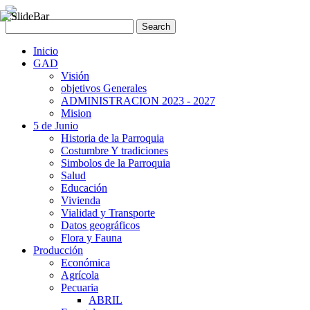
Inicio
GAD
Visión
objetivos Generales
ADMINISTRACION 2023 - 2027
Mision
5 de Junio
Historia de la Parroquia
Costumbre Y tradiciones
Simbolos de la Parroquia
Salud
Educación
Vivienda
Vialidad y Transporte
Datos geográficos
Flora y Fauna
Producción
Económica
Agrícola
Pecuaria
ABRIL