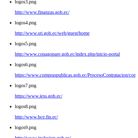
logos3.png
http://www.finanzas.gob.ec/
logos4.png
http://www.sri.gob.ec/web/guest/home
logos5.png
http://www.conagopare.gob.ec/index.php/inicio-portal
logos6.png
https://www.compraspublicas.gob.ec/ProcesoContratacion/com
logos7.png
https://www.iess.gob.ec/
logos8.png
http://www.bce.fin.ec/
logos9.png
http://www.inclusion.gob.ec/