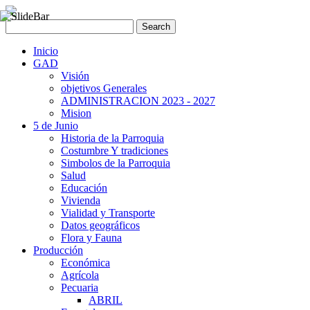
Inicio
GAD
Visión
objetivos Generales
ADMINISTRACION 2023 - 2027
Mision
5 de Junio
Historia de la Parroquia
Costumbre Y tradiciones
Simbolos de la Parroquia
Salud
Educación
Vivienda
Vialidad y Transporte
Datos geográficos
Flora y Fauna
Producción
Económica
Agrícola
Pecuaria
ABRIL