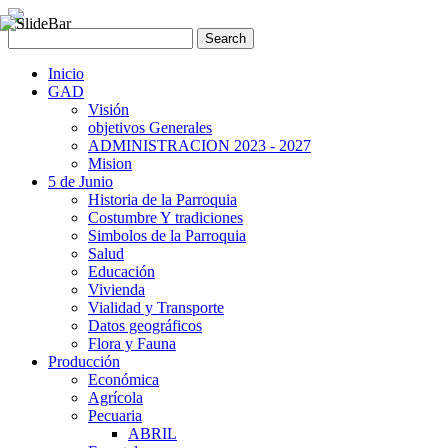
Inicio
GAD
Visión
objetivos Generales
ADMINISTRACION 2023 - 2027
Mision
5 de Junio
Historia de la Parroquia
Costumbre Y tradiciones
Simbolos de la Parroquia
Salud
Educación
Vivienda
Vialidad y Transporte
Datos geográficos
Flora y Fauna
Producción
Económica
Agrícola
Pecuaria
ABRIL