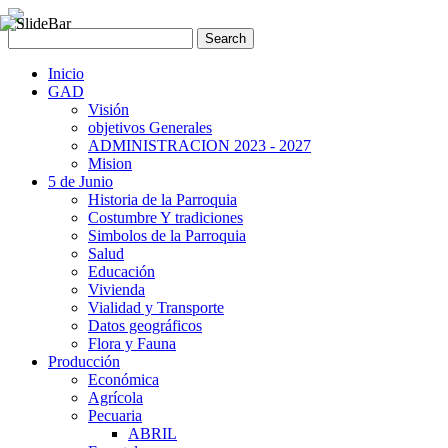
Inicio
GAD
Visión
objetivos Generales
ADMINISTRACION 2023 - 2027
Mision
5 de Junio
Historia de la Parroquia
Costumbre Y tradiciones
Simbolos de la Parroquia
Salud
Educación
Vivienda
Vialidad y Transporte
Datos geográficos
Flora y Fauna
Producción
Económica
Agrícola
Pecuaria
ABRIL